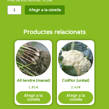
Preu de soci estimat:
4,29
€
Afegir a la cistella
Productes relacionats
All tendre (manat)
Coliflor (unitat)
1,81
€
2,42
€
Afegir a la
Afegir a la
cistella
cistella