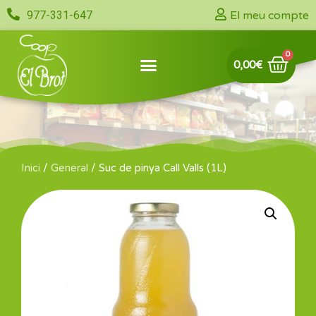
977-331-647
El meu compte
0,00
€
Inici
/
General
/ Suc de pinya Call Valls (1L)