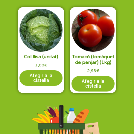
Col llisa (unitat)
Tomacó (tomàquet
de penjar) (1kg)
1,88
€
2,93
€
Afegir a la
cistella
Afegir a la
cistella