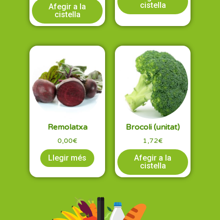
cistella
Afegir a la
cistella
Remolatxa
Brocoli (unitat)
0,00
€
1,72
€
Llegir més
Afegir a la
cistella