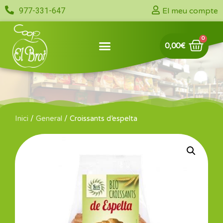
977-331-647
El meu compte
0,00
€
Inici
/
General
/ Croissants d’espelta