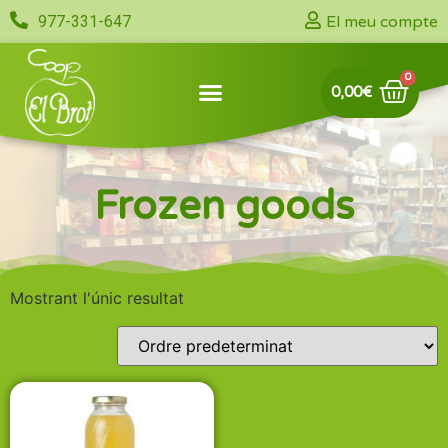
977-331-647
El meu compte
0,00
€
Frozen goods
Mostrant l'únic resultat